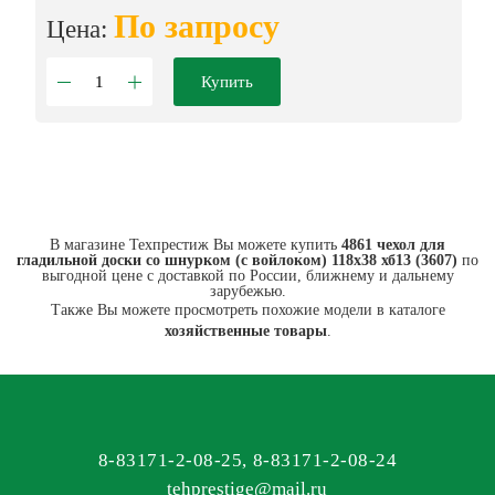
По запросу
Цена:
Купить
В магазине Техпрестиж Вы можете купить
4861 чехол для
гладильной доски со шнурком (с войлоком) 118х38 хб13 (3607)
по
выгодной цене с доставкой по России, ближнему и дальнему
зарубежью.
Также Вы можете просмотреть похожие модели в каталоге
хозяйственные товары
.
8-83171-2-08-25
,
8-83171-2-08-24
tehprestige
@
mail.ru