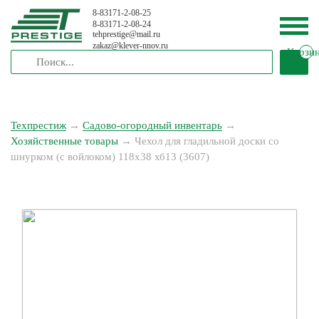
8-83171-2-08-25
8-83171-2-08-24
tehprestige
@
mail.ru
zakaz
@
klever-nnov.ru
Корзи
Техпрестиж
→
Садово-огородный инвентарь
→
Хозяйственные товары
→
Чехол для гладильной доски со
шнурком (с войлоком) 118х38 хб13 (3607)