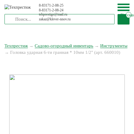
8-83171-2-08-25
8-83171-2-08-24
tehprestige
@
mail.ru
Корзи
zakaz
@
klever-nnov.ru
Техпрестиж
→
Садово-огородный инвентарь
→
Инструменты
→
Головка ударная 6-ти гранная * 10мм 1/2" (арт. 660010)