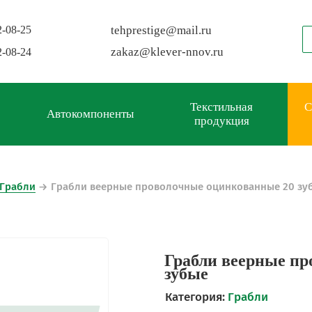
2-08-25
tehprestige
@
mail.ru
zakaz
@
klever-nnov.ru
2-08-24
Текстильная
С
Автокомпоненты
продукция
Грабли
→
Грабли веерные проволочные оцинкованные 20 зу
Грабли веерные пр
зубые
Категория:
Грабли