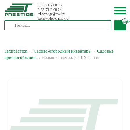
8-83171-2-08-25
8-83171-2-08-24
tehprestige
@
mail.ru
zakaz
@
klever-nnov.ru
Корзи
Техпрестиж
→
Садово-огородный инвентарь
→
Садовые
приспособления
→
Колышки метал. в ПВХ 1, 5 м