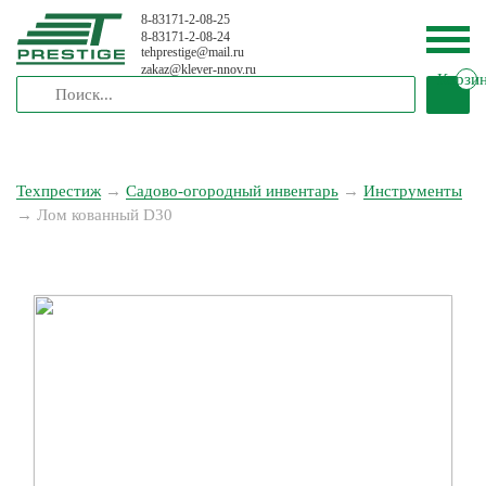
8-83171-2-08-25
8-83171-2-08-24
tehprestige
@
mail.ru
zakaz
@
klever-nnov.ru
Корзи
Техпрестиж
→
Садово-огородный инвентарь
→
Инструменты
→
Лом кованный D30