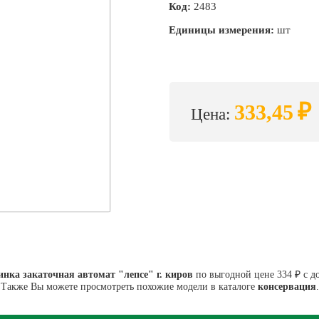
Код:
2483
Единицы измерения:
шт
₽
333,45
Цена:
нка закаточная автомат "лепсе" г. киров
по выгодной цене 334 ₽ с д
Также Вы можете просмотреть похожие модели в каталоге
консервация
.