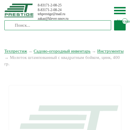
8-83171-2-08-25
8-83171-2-08-24
tehprestige
@
mail.ru
zakaz
@
klever-nnov.ru
Корзи
Техпрестиж
→
Садово-огородный инвентарь
→
Инструменты
→
Молоток штампованный с квадратным бойком, цинк, 400
гр.