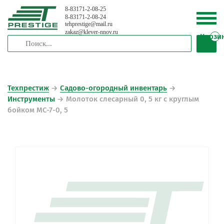
8-83171-2-08-25
8-83171-2-08-24
tehprestige
@
mail.ru
zakaz
@
klever-nnov.ru
Корзи
Техпрестиж
→
Садово-огородный инвентарь
→
Инструменты
→
Молоток слесарный 0, 5 кг с круглым
бойком МС-7-0, 5