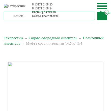
8-83171-2-08-25
8-83171-2-08-24
tehprestige
@
mail.ru
Корзи
zakaz
@
klever-nnov.ru
Техпрестиж
→
Садово-огородный инвентарь
→
Поливочный
инвентарь
→
Муфта соединительная "ЖУК" 3/4