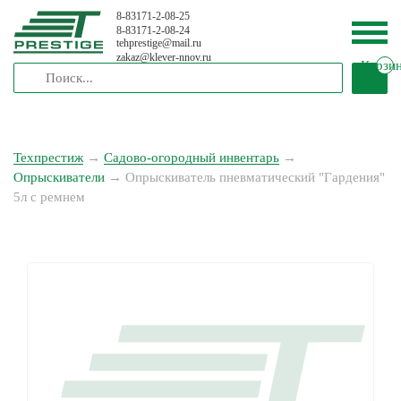
8-83171-2-08-25
8-83171-2-08-24
tehprestige
@
mail.ru
zakaz
@
klever-nnov.ru
Корзи
Техпрестиж
→
Садово-огородный инвентарь
→
Опрыскиватели
→
Опрыскиватель пневматический "Гардения"
5л с ремнем