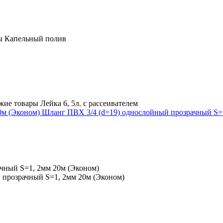
Шланг ПВХ 3/4 (d=19) однослойный прозрачный S=