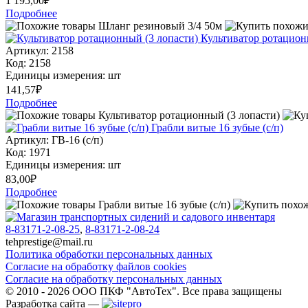
1 195,00
₽
Подробнее
Культиватор ротацион
Артикул: 2158
Код: 2158
Единицы измерения: шт
141,57
₽
Подробнее
Грабли витые 16 зубые (с/п)
Артикул: ГВ-16 (с/п)
Код: 1971
Единицы измерения: шт
83,00
₽
Подробнее
8-83171-2-08-25
,
8-83171-2-08-24
tehprestige
@
mail.ru
Политика обработки персональных данных
Согласие на обработку файлов cookies
Согласие на обработку персональных данных
© 2010 - 2026 ООО ПКФ "АвтоТех". Все права защищены
Разработка сайта —