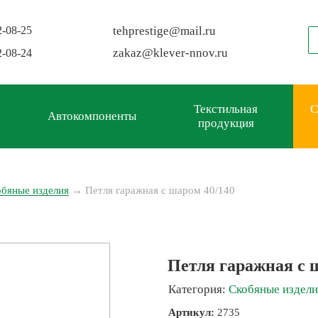
2-08-25
tehprestige
@
mail.ru
zakaz
@
klever-nnov.ru
2-08-24
Текстильная
С
Автокомпоненты
продукция
обяные изделия
→
Петля гаражная с шаром 40/140
Петля гаражная с 
Категория:
Скобяные издели
Артикул:
2735