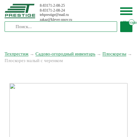
8-83171-2-08-25
8-83171-2-08-24
tehprestige
@
mail.ru
zakaz
@
klever-nnov.ru
Корзи
Техпрестиж
→
Садово-огородный инвентарь
→
Плоскорезы
→
Плоскорез малый с черенком