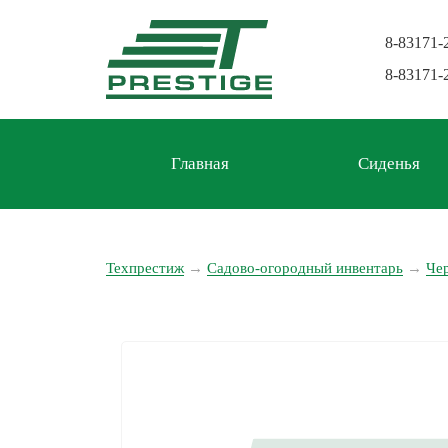
8-83171-
8-83171-
Главная
Сиденья
Техпрестиж
→
Садово-огородный инвентарь
→
Че