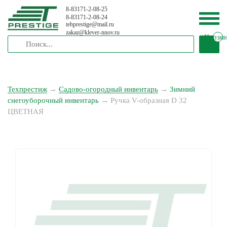
8-83171-2-08-25
8-83171-2-08-24
tehprestige
@
mail.ru
zakaz
@
klever-nnov.ru
Корзи
Техпрестиж
→
Садово-огородный инвентарь
→
Зимний
снегоуборочный инвентарь
→
Ручка V-образная D 32
ЦВЕТНАЯ