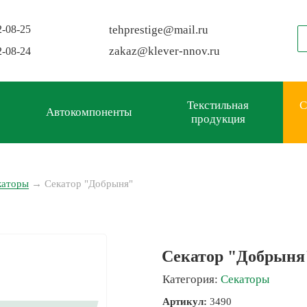
2-08-25
tehprestige
@
mail.ru
zakaz
@
klever-nnov.ru
2-08-24
Текстильная
С
Автокомпоненты
продукция
каторы
→
Секатор "Добрыня"
Секатор "Добрыня
Категория:
Секаторы
Артикул:
3490