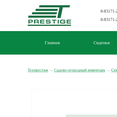
8-83171-
8-83171-
Главная
Сиденья
Техпрестиж
→
Садово-огородный инвентарь
→
Се