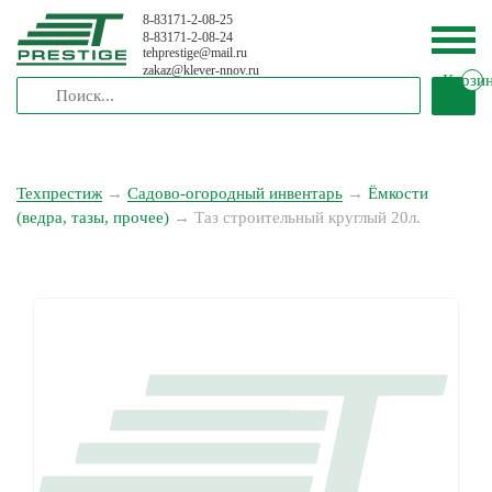
8-83171-2-08-25
8-83171-2-08-24
tehprestige
@
mail.ru
zakaz
@
klever-nnov.ru
Корзи
Техпрестиж
→
Садово-огородный инвентарь
→
Ёмкости
(ведра, тазы, прочее)
→
Таз строительный круглый 20л.