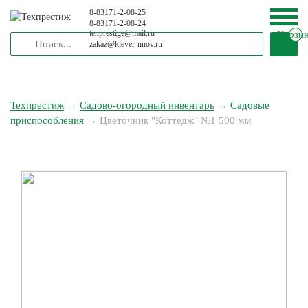
8-83171-2-08-25
8-83171-2-08-24
tehprestige
@
mail.ru
Корзи
zakaz
@
klever-nnov.ru
Техпрестиж
→
Садово-огородный инвентарь
→
Садовые
приспособления
→
Цветочник "Коттедж" №1 500 мм