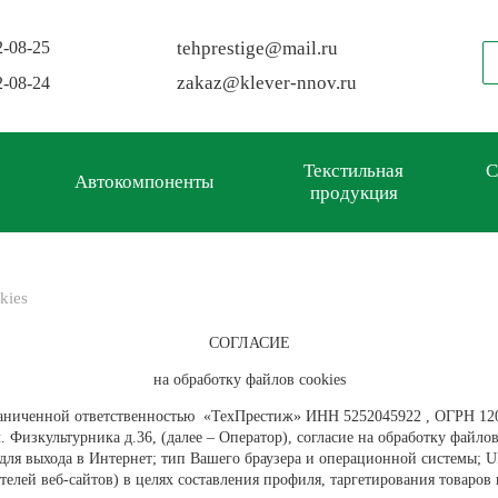
2-08-25
tehprestige
@
mail.ru
zakaz
@
klever-nnov.ru
2-08-24
Текстильная
С
Автокомпоненты
продукция
kies
СОГЛАСИЕ
на обработку файлов cookies
граниченной ответственностью
«
ТехПрестиж
»
ИНН 5252045922 , ОГРН
120
. Физкультурника д.36, (далее – Оператор)
,
согласие на обработку файлов
ля выхода в Интернет; тип Вашего браузера и операционной системы; UR
елей веб-сайтов) в целях составления профиля, таргетирования товаров 