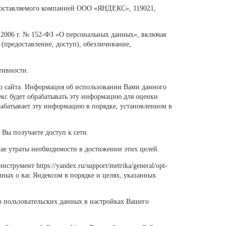
едоставляемого компанией ООО
«
ЯНДЕКС
», 119021,
.2006 г. № 152-ФЗ
«
О персональных данных
»,
включая
 (предоставление, доступ), обезличивание,
тивности.
о сайта. Информация об использовании Вами данного
декс будет обрабатывать эту информацию для оценки
брабатывает эту информацию в порядке, установленном в
Вы получаете доступ к сети.
ае утраты необходимости в достижении этих целей.
 инструмент
https://yandex.ru/support/metrika/general/opt-
нных о вас Яндексом в порядке и целях, указанных
р пользовательских данных в настройках Вашего