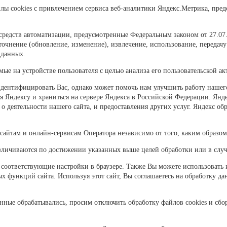
йлы cookies с привлечением сервиса веб-аналитики Яндекс.Метрика, пр
средств автоматизации, предусмотренные Федеральным законом от 27.07
точнение (обновление, изменение), извлечение, использование, передачу
 данных.
ые на устройстве пользователя с целью анализа его пользовательской ак
дентифицировать Вас, однако может помочь нам улучшить работу нашег
ься Яндексу и храниться на сервере Яндекса в Российской Федерации. Ян
в о деятельности нашего сайта, и предоставления других услуг. Яндекс о
сайтам и онлайн-сервисам Оператора независимо от того, каким образом 
личиваются по достижении указанных выше целей обработки или в случ
ав соответствующие настройки в браузере. Также Вы можете использовать
х функций сайта. Используя этот сайт, Вы соглашаетесь на обработку да
ные обрабатывались, просим отключить обработку файлов cookies и сбо